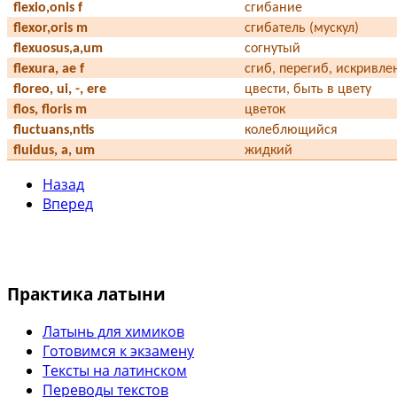
flexio,onis f
сгибание
flexor,oris m
сгибатель (мускул)
flexuosus,a,um
согнутый
flexura, ae f
сгиб, перегиб, искривле
floreo, ui, -, ere
цвести, быть в цвету
flos, floris m
цветок
fluctuans,ntis
колеблющийся
fluidus, a, um
жидкий
Назад
Вперед
Практика латыни
Латынь для химиков
Готовимся к экзамену
Тексты на латинском
Переводы текстов