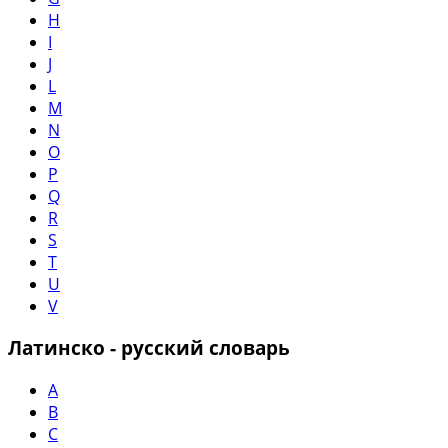
H
I
J
L
M
N
O
P
Q
R
S
T
U
V
Латинско - русский словарь
A
B
C