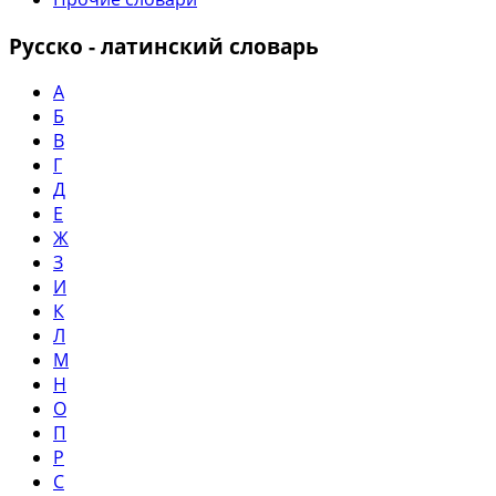
Русско - латинский словарь
А
Б
В
Г
Д
Е
Ж
З
И
К
Л
М
Н
О
П
Р
С