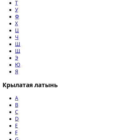
Т
У
Ф
Х
Ц
Ч
Ш
Щ
Э
Ю
Я
Крылатая латынь
A
B
C
D
E
F
G