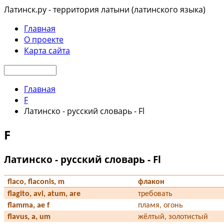
Латинск.ру - территория латыни (латинского языка)
Главная
О проекте
Карта сайта
Главная
F
Латинско - русский словарь - Fl
F
Латинско - русский словарь - Fl
flaco, flaconis, m
флакон
flagito, avi, atum, are
требовать
flamma, ae f
пламя, огонь
flavus, a, um
жёлтый, золотистый