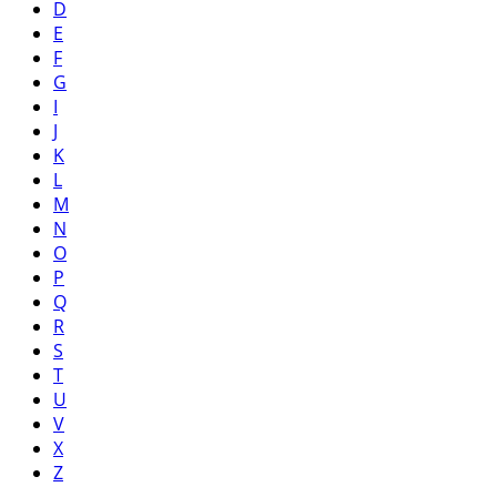
D
E
F
G
I
J
K
L
M
N
O
P
Q
R
S
T
U
V
X
Z