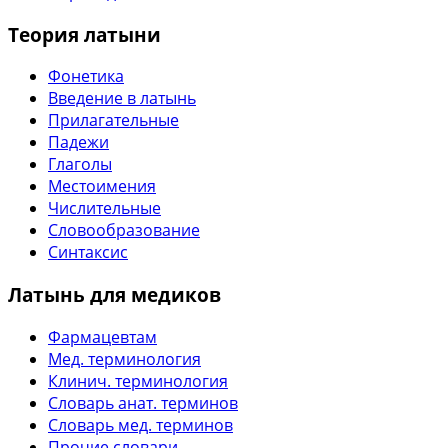
Теория латыни
Фонетика
Введение в латынь
Прилагательные
Падежи
Глаголы
Местоимения
Числительные
Словообразование
Синтаксис
Латынь для медиков
Фармацевтам
Мед. терминология
Клинич. терминология
Словарь анат. терминов
Словарь мед. терминов
Прочие словари