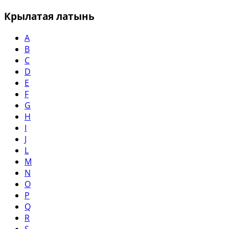
Крылатая латынь
A
B
C
D
E
F
G
H
I
J
L
M
N
O
P
Q
R
S