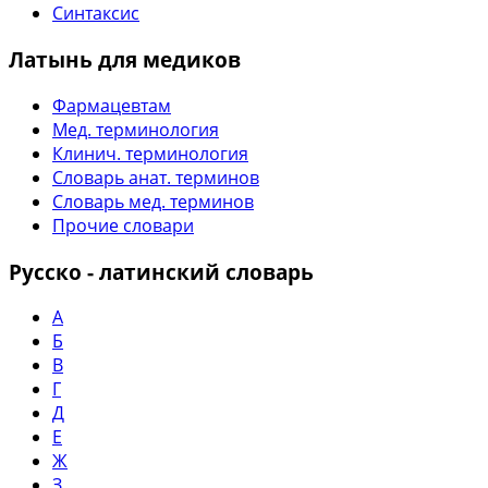
Синтаксис
Латынь для медиков
Фармацевтам
Мед. терминология
Клинич. терминология
Словарь анат. терминов
Словарь мед. терминов
Прочие словари
Русско - латинский словарь
А
Б
В
Г
Д
Е
Ж
З