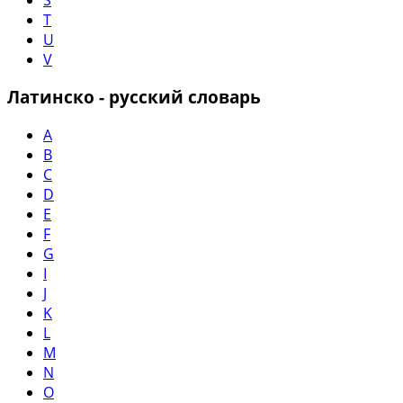
T
U
V
Латинско - русский словарь
A
B
C
D
E
F
G
I
J
K
L
M
N
O