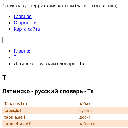
Латинск.ру - территория латыни (латинского языка)
Главная
О проекте
Карта сайта
Главная
T
Латинско - русский словарь - Ta
T
Латинско - русский словарь - Ta
Tabacus,i m
табак
tabes,is f
сухотка
tabula,ae f
доска
tabuletta,ae f
таблетка