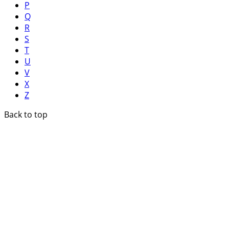
P
Q
R
S
T
U
V
X
Z
Back to top