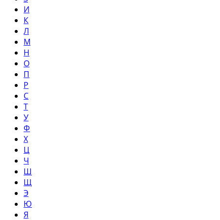
И
К
Л
М
Н
О
П
Р
С
Т
У
Ф
Х
Ц
Ч
Ш
Щ
Э
Ю
Я