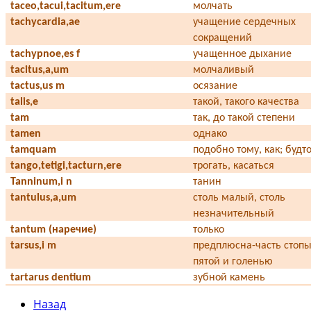
taceo,tacui,tacitum,ere
молчать
tachycardia,ae
учащение сердечных
сокращений
tachypnoe,es f
учащенное дыхание
tacitus,a,um
молчаливый
tactus,us m
осязание
talis,e
такой, такого качества
tam
так, до такой степени
tamen
однако
tamquam
подобно тому, как; будт
tango,tetigi,tacturn,ere
трогать, касаться
Tanninum,i n
танин
tantulus,a,um
столь малый, столь
незначительный
tantum (наречие)
только
tarsus,i m
предплюсна-часть стоп
пятой и голенью
tartarus dentium
зубной камень
Назад