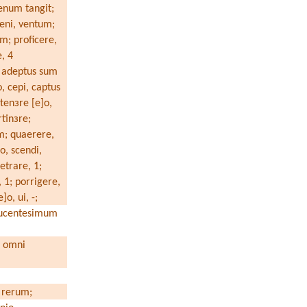
enum tangit;
veni, ventum;
um; proficere,
e, 4
r, adeptus sum
, cepi, captus
 ten
з
re [e]o,
rtin
з
re;
m; quaerere,
 o, scendi,
etrare, 1;
 1; porrigere,
e]o, ui, -;
ducentesimum
a omni
;
i rerum;