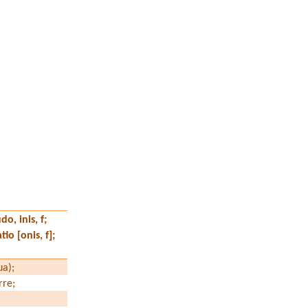
o, inis, f;
tio [onis, f];
ua);
rre;