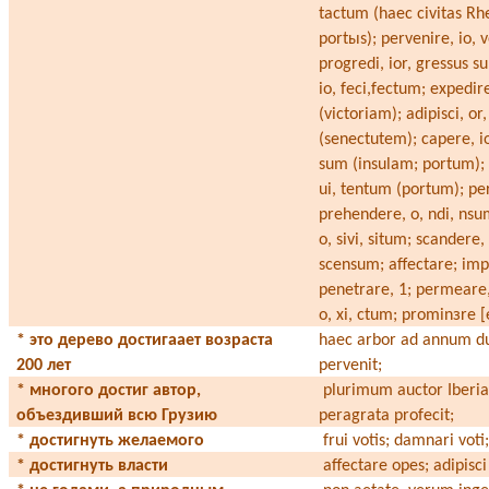
tactum (haec civitas Rh
port
ы
s); pervenire, io, 
progredi, ior, gressus s
io, feci,fectum; expedir
(victoriam); adipisci, o
(senectutem); capere, io
sum (insulam; portum);
ui, tentum (portum); pe
prehendere, o, ndi, nsu
o, sivi, situm; scandere,
scensum; affectare; imp
penetrare, 1; permeare,
o, xi, ctum; promin
з
re [
* это дерево достигаает возраста
haec arbor ad annum 
200 лет
pervenit;
* многого достиг автор,
plurimum auctor Iberi
объездивший всю Грузию
peragrata profecit;
* достигнуть желаемого
frui votis; damnari voti
* достигнуть власти
affectare opes; adipisc