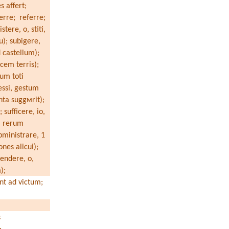
s affert;
erre;
referre;
stere, o, stiti,
u); subigere,
 castellum);
acem terris);
um toti
gessi, gestum
enta sugg
м
rit);
; sufficere, io,
m rerum
bministrare, 1
ones alicui);
tendere, o,
m);
nt ad victum;
s