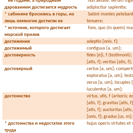
* не годами, а природным
non aetate, verum inge
дарованием достигается мудрость
adipiscitur sapientia;
* сабиняне бросились в горы, но
Sabini montes petebant
лишь немногие достигли их
tenuere;
* источник, которого достигает
fons, quo (in quem) ma
морской прилив
достижение
adeptio [onis, f];
достижимый
contiguus [a, um];
достоверность
fides [e]i, f (testimonii)
[atis, f]; veritas [atis, f];
достоверный
certus [a, um]; compert
exploratus [a, um]; test
verus [a, um]; locuples [
luculentus [a, um];
достоинство
virtus, utis, f (arboris; e
[atis, f]; gravitas [atis, 
[atis, f]; auctoritas [atis
[onis, f]; gradus [us, m]
* достоинства и недостатки этого
hujus operis virtutes et 
труда