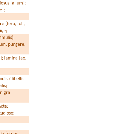
iosus [a, um];
[e];
e [fero, tuli,
i, -;
imulis);
ctum; pungere,
m]; lamina [ae,
dis / libellis
lis;
 nigra
acte;
studiose;
lia [orum,