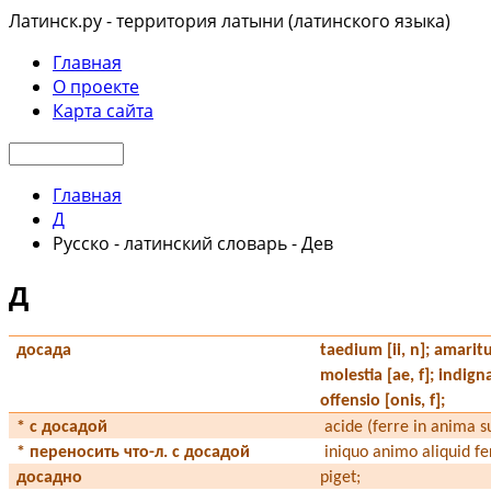
Латинск.ру - территория латыни (латинского языка)
Главная
О проекте
Карта сайта
Главная
Д
Русско - латинский словарь - Дев
Д
досада
taedium [ii, n]; amaritud
molestia [ae, f]; indigna
offensio [onis, f];
* с досадой
acide (ferre in anima s
* переносить что-л. с досадой
iniquo animo aliquid fe
досадно
piget;