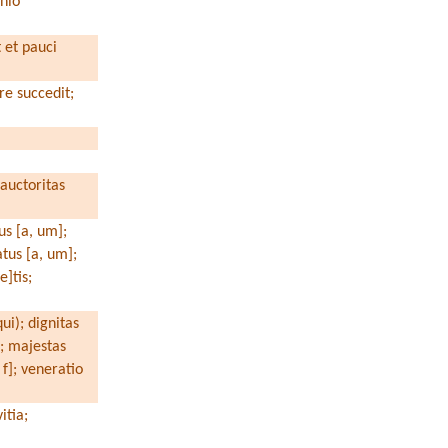
nio
 et pauci
re succedit;
; auctoritas
us [a, um];
atus [a, um];
e]tis;
qui); dignitas
f]; majestas
, f]; veneratio
;
vitia;