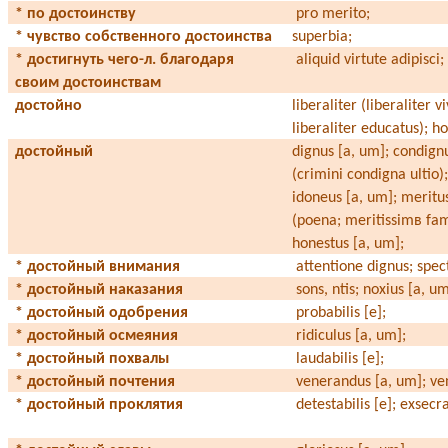
* по достоинству
pro merito;
* чувство собственного достоинства
superbia;
* достигнуть чего-л. благодаря
aliquid virtute adipisci;
своим достоинствам
достойно
liberaliter (liberaliter v
liberaliter educatus); h
достойный
dignus [a, um]; condign
(crimini condigna ultio)
idoneus [a, um]; meritu
(poena; meritissim
в
fa
honestus [a, um];
* достойный внимания
attentione dignus; spec
* достойный наказания
sons, ntis; noxius [a, u
* достойный одобрения
probabilis [e];
* достойный осмеяния
ridiculus [a, um];
* достойный похвалы
laudabilis [e];
* достойный почтения
venerandus [a, um]; ven
* достойный проклятия
detestabilis [e]; exsecr