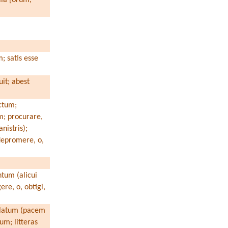
m; satis esse
uit; abest
actum;
um; procurare,
nistris);
depromere, o,
ntum (alicui
ere, o, obtigi,
 allatum (pacem
um; litteras