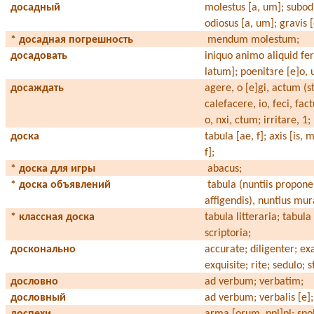
досадный
molestus [a, um]; subod
odiosus [a, um]; gravis 
* досадная погрешность
mendum molestum;
досадовать
iniquo animo aliquid ferr
latum]; poenit
з
re [e]o, u
досаждать
agere, o [e]gi, actum (st
calefacere, io, feci, fa
o, nxi, ctum; irritare, 1;
доска
tabula [ae, f]; axis [is, 
f];
* доска для игры
abacus;
* доска объявлений
tabula (nuntiis proponen
affigendis), nuntius mura
* классная доска
tabula litteraria; tabula
scriptoria;
досконально
accurate; diligenter; ex
exquisite; rite; sedulo; 
дословно
ad verbum; verbatim;
дословный
ad verbum; verbalis [e];
доспехи
arma [orum, npl]pl; spo