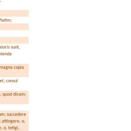
;
ffatim;
loris sunt,
nienda
 magna copia
set, consul
t, quod dicam;
sum; succedere
attingere, o,
, o, tetigi,