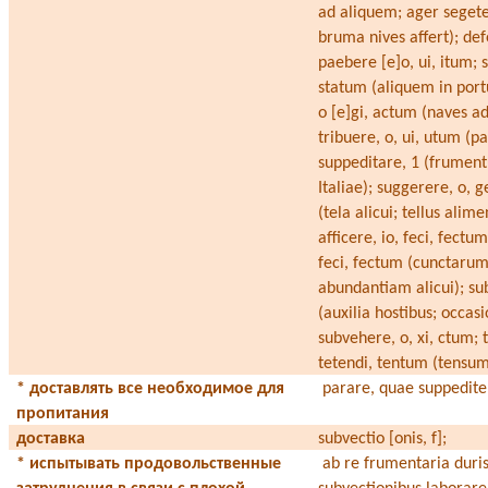
ad aliquem; ager segete
bruma nives affert); def
paebere [e]o, ui, itum; si
statum (aliquem in port
o [e]gi, actum (naves ad
tribuere, o, ui, utum (p
suppeditare, 1 (frument
Italiae); suggerere, o, 
(tela alicui; tellus alim
afficere, io, feci, fectum
feci, fectum (cunctaru
abundantiam alicui); su
(auxilia hostibus; occasi
subvehere, o, xi, ctum; 
tetendi, tentum (tensu
* доставлять все необходимое для
parare, quae suppedite
пропитания
доставка
subvectio [onis, f];
* испытывать продовольственные
ab re frumentaria duri