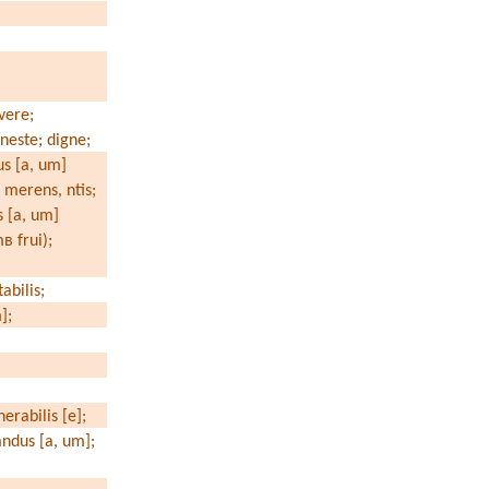
ivere;
oneste; digne;
us [a, um]
; merens, ntis;
s [a, um]
m
в
frui);
tabilis;
m];
erabilis [e];
andus [a, um];