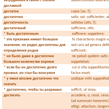
затруднения в связи с плохой
subvectionibus laborare
доставкой
достаток
copia [ae, f];
достаточно
satis; sat; sufficienter; a
достаточность
satietas [atis, f];
достаточный
sufficiens, ntis;
* быть достаточным
sufficere; suppetere;
* эти признаки имеют большое
hi characteres magni va
значение, но редко достаточны для
sed raro ad genera defi
определения родов
sufficiunt;
* не было даже в достаточно
ne pabuli quidem satis
большом количестве кормов
suppetebat;
* если бы он достаточно долго
cui si vita suppeditavis
прожил, он стал бы консулом
factus esset;
* у меня вполне достаточно что
undique mihi suppedita
сказать
* достаточно, чтобы ты разрешил
sufficit, ut sinas;
достигать
accedere, o, cessi, ces
(ad summum honorem); 
attigi, attactum; tangere