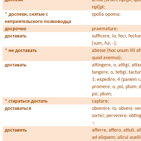
npl]pl;
* доспехи, снятые с
spolia opоma;
неприятельского полководца
досрочно
praemature;
доставать
sufficere, io, feci, fectu
[sum, fui, -];
* не доставать
abesse (hoc unum illi af
quod avemus);
доставать
attingere, o, attigi, att
tangere, o, tetigi, tact
1; expedire, 4 (panem ca
promere, o, psi, ptum; 
psi, ptum;
* стараться достать
captare;
доставаться
obvenire, io, obveni, ve
sorte); pervenire; obting
-;
доставить
afferre, affero, attuli,
ad aliquem; alicui auxili