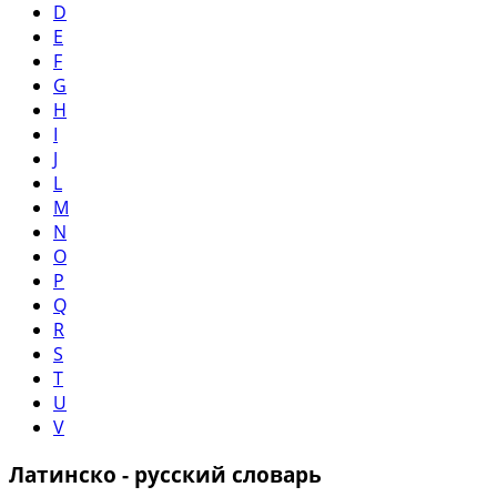
D
E
F
G
H
I
J
L
M
N
O
P
Q
R
S
T
U
V
Латинско - русский словарь