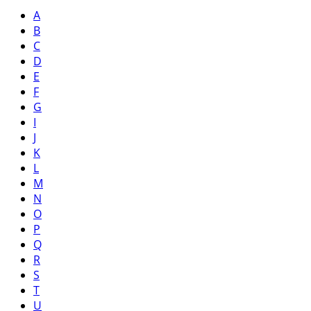
A
B
C
D
E
F
G
I
J
K
L
M
N
O
P
Q
R
S
T
U