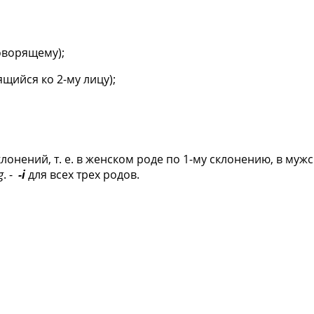
оворящему);
ящийся ко 2-му лицу);
онений, т. е. в женском роде по 1-му склонению, в мужс
g
. -
-i
для всех трех родов.