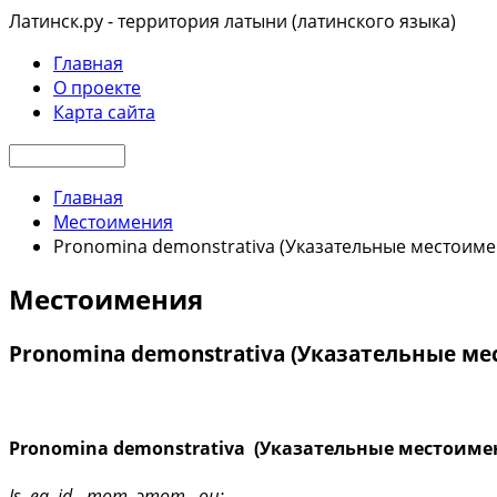
Латинск.ру - территория латыни (латинского языка)
Главная
О проекте
Карта сайта
Главная
Местоимения
Pronomina demonstrativa (Указательные местоиме
Местоимения
Pronomina demonstrativa (Указательные м
Pronomina demonstrativa (Указательные местоиме
I
s
,
ea
,
id
-
тот, этот, он;