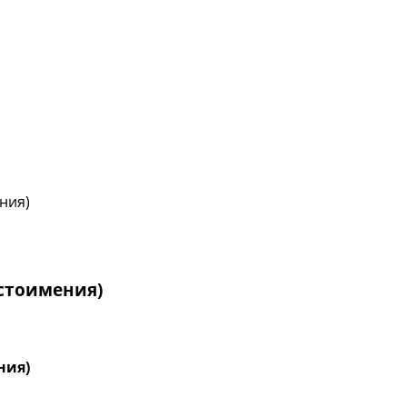
ния)
естоимения)
ния)