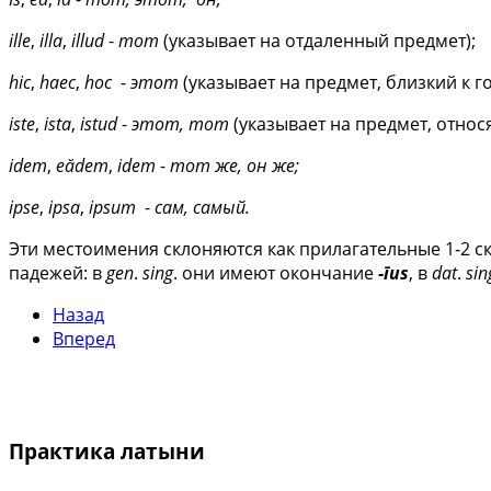
ille
,
illa
,
illud
-
тот
(указывает на отдаленный предмет);
hic
,
haec
,
hoc
-
этот
(указывает на предмет, близкий к г
iste
,
ista
,
istud
-
этот, тот
(указывает на предмет, относ
idem
,
eădem
,
idem
-
тот же, он же;
ipse
,
ipsa
,
ipsum
-
сам, самый.
Эти местоимения склоняются как прилагательные 1-2 скл
падежей: в
gen
.
sing
. они имеют окончание
-īus
, в
dat
.
sin
Назад
Вперед
Практика латыни