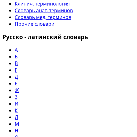
Клинич. терминология
Словарь анат. терминов
Словарь мед. терминов
Прочие словари
Русско - латинский словарь
А
Б
В
Г
Д
Е
Ж
З
И
К
Л
М
Н