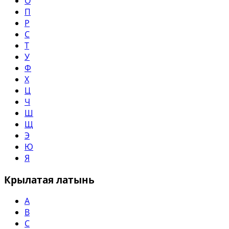
О
П
Р
С
Т
У
Ф
Х
Ц
Ч
Ш
Щ
Э
Ю
Я
Крылатая латынь
A
B
C