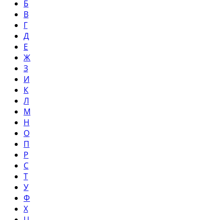
Б
В
Г
Д
Е
Ж
З
И
К
Л
М
Н
О
П
Р
С
Т
У
Ф
Х
Ц