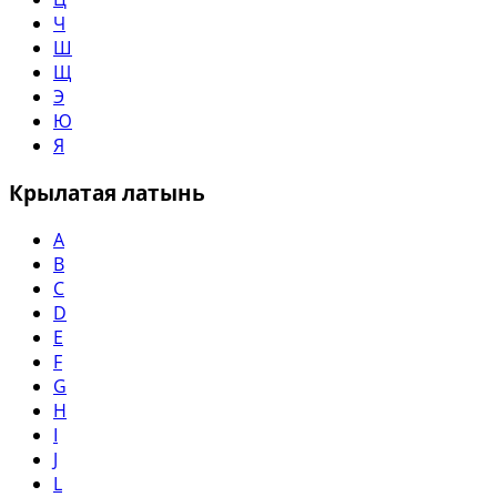
Ч
Ш
Щ
Э
Ю
Я
Крылатая латынь
A
B
C
D
E
F
G
H
I
J
L