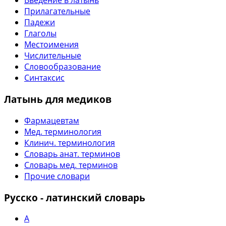
Введение в латынь
Прилагательные
Падежи
Глаголы
Местоимения
Числительные
Словообразование
Синтаксис
Латынь для медиков
Фармацевтам
Мед. терминология
Клинич. терминология
Словарь анат. терминов
Словарь мед. терминов
Прочие словари
Русско - латинский словарь
А