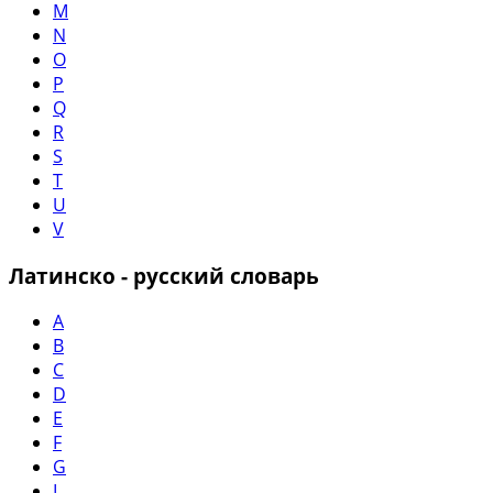
M
N
O
P
Q
R
S
T
U
V
Латинско - русский словарь
A
B
C
D
E
F
G
I