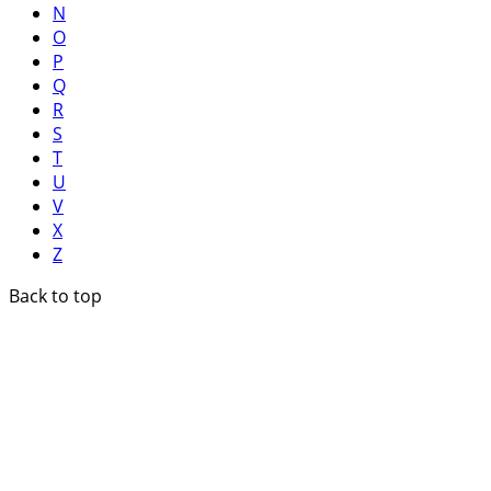
N
O
P
Q
R
S
T
U
V
X
Z
Back to top