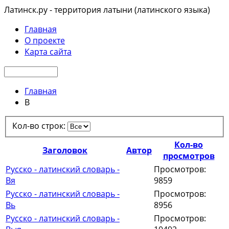
Латинск.ру - территория латыни (латинского языка)
Главная
О проекте
Карта сайта
Главная
В
Кол-во строк:
Кол-во
Заголовок
Автор
просмотров
Русско - латинский словарь -
Просмотров:
Вя
9859
Русско - латинский словарь -
Просмотров:
Вь
8956
Русско - латинский словарь -
Просмотров: