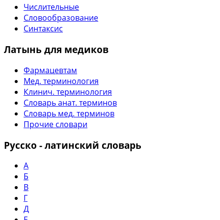
Числительные
Словообразование
Синтаксис
Латынь для медиков
Фармацевтам
Мед. терминология
Клинич. терминология
Словарь анат. терминов
Словарь мед. терминов
Прочие словари
Русско - латинский словарь
А
Б
В
Г
Д
Е