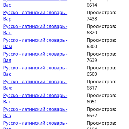
Вас
6614
Русско - латинский словарь -
Просмотров:
Вар
7438
Русско - латинский словарь -
Просмотров:
Ван
6820
Русско - латинский словарь -
Просмотров:
Вам
6300
Русско - латинский словарь -
Просмотров:
Вал
7639
Русско - латинский словарь -
Просмотров:
Вак
6509
Русско - латинский словарь -
Просмотров:
Важ
6817
Русско - латинский словарь -
Просмотров:
Ваг
6051
Русско - латинский словарь -
Просмотров:
Ваз
6632
Русско - латинский словарь -
Просмотров: