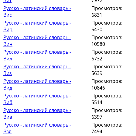
Вит
7972
Русско - латинский словарь -
Просмотров:
Вис
6831
Русско - латинский словарь -
Просмотров:
Вир
6430
Русско - латинский словарь -
Просмотров:
Вин
10580
Русско - латинский словарь -
Просмотров:
Вил
6732
Русско - латинский словарь -
Просмотров:
Виз
5639
Русско - латинский словарь -
Просмотров:
Вид
10846
Русско - латинский словарь -
Просмотров:
Виб
5514
Русско - латинский словарь -
Просмотров:
Виа
6397
Русско - латинский словарь -
Просмотров:
Взя
7494