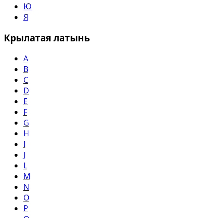
Ю
Я
Крылатая латынь
A
B
C
D
E
F
G
H
I
J
L
M
N
O
P