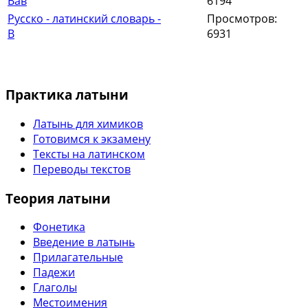
Вав
6194
Русско - латинский словарь -
Просмотров:
В
6931
Практика латыни
Латынь для химиков
Готовимся к экзамену
Тексты на латинском
Переводы текстов
Теория латыни
Фонетика
Введение в латынь
Прилагательные
Падежи
Глаголы
Местоимения