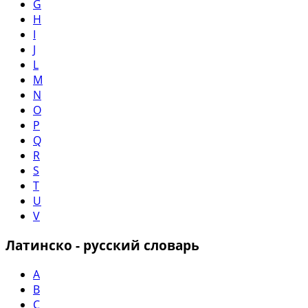
G
H
I
J
L
M
N
O
P
Q
R
S
T
U
V
Латинско - русский словарь
A
B
C