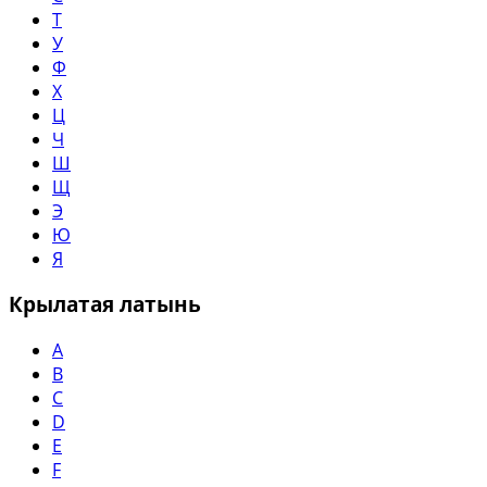
Т
У
Ф
Х
Ц
Ч
Ш
Щ
Э
Ю
Я
Крылатая латынь
A
B
C
D
E
F