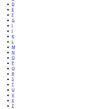
D
E
F
G
I
J
K
L
M
N
O
P
Q
R
S
T
U
V
X
Z