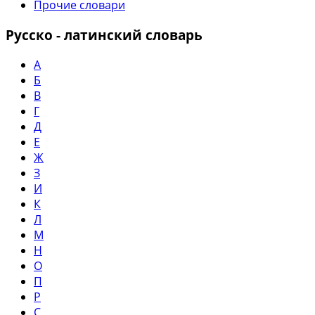
Прочие словари
Русско - латинский словарь
А
Б
В
Г
Д
Е
Ж
З
И
К
Л
М
Н
О
П
Р
С