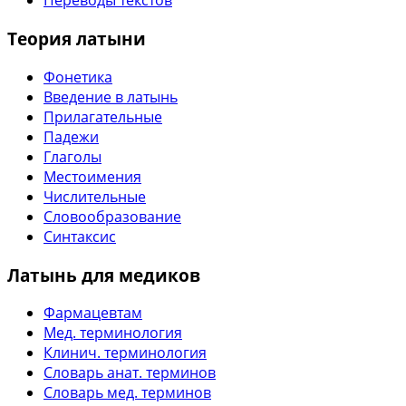
Переводы текстов
Теория латыни
Фонетика
Введение в латынь
Прилагательные
Падежи
Глаголы
Местоимения
Числительные
Словообразование
Синтаксис
Латынь для медиков
Фармацевтам
Мед. терминология
Клинич. терминология
Словарь анат. терминов
Словарь мед. терминов