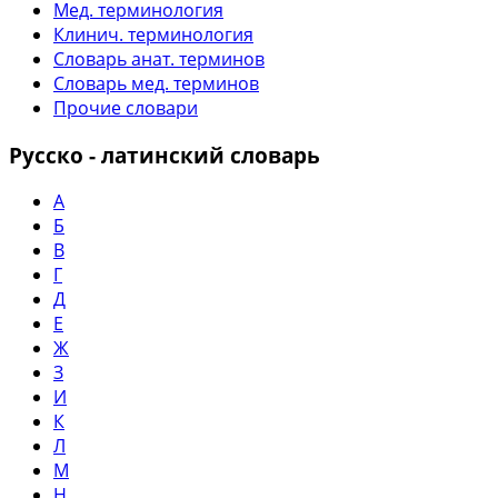
Мед. терминология
Клинич. терминология
Словарь анат. терминов
Словарь мед. терминов
Прочие словари
Русско - латинский словарь
А
Б
В
Г
Д
Е
Ж
З
И
К
Л
М
Н