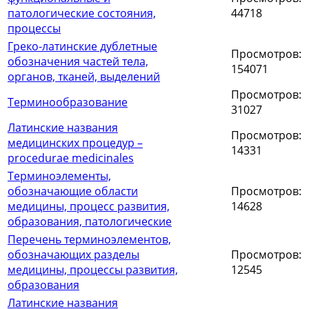
патологические состояния,
44718
процессы
Греко-латинские дублетные
Просмотров:
обозначения частей тела,
154071
органов, тканей, выделений
Просмотров:
Терминообразование
31027
Латинские названия
Просмотров:
медицинских процедур –
14331
procedurae medicinales
Терминоэлементы,
обозначающие области
Просмотров:
медицины, процесс развития,
14628
образования, патологические
Перечень терминоэлементов,
обозначающих разделы
Просмотров:
медицины, процессы развития,
12545
образования
Латинские названия