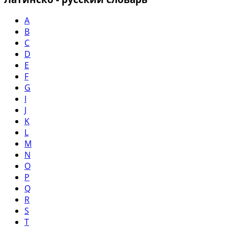
A
B
C
D
E
F
G
I
J
K
L
M
N
O
P
Q
R
S
T