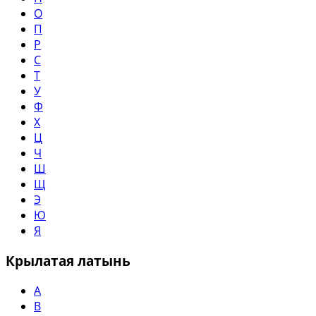
О
П
Р
С
Т
У
Ф
Х
Ц
Ч
Ш
Щ
Э
Ю
Я
Крылатая латынь
A
B