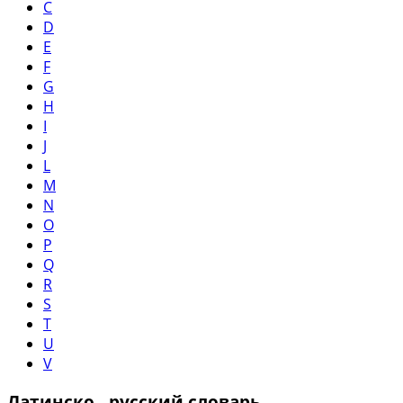
C
D
E
F
G
H
I
J
L
M
N
O
P
Q
R
S
T
U
V
Латинско - русский словарь