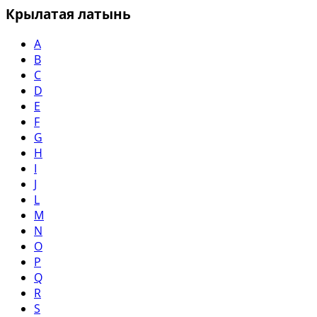
Крылатая латынь
A
B
C
D
E
F
G
H
I
J
L
M
N
O
P
Q
R
S