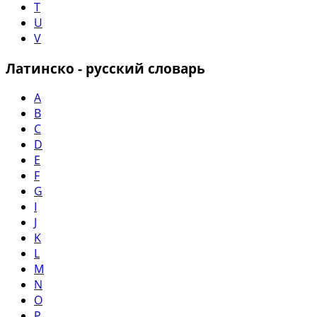
T
U
V
Латинско - русский словарь
A
B
C
D
E
F
G
I
J
K
L
M
N
O
P