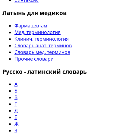
Синтаксис
Латынь для медиков
Фармацевтам
Мед. терминология
Клинич. терминология
Словарь анат. терминов
Словарь мед. терминов
Прочие словари
Русско - латинский словарь
А
Б
В
Г
Д
Е
Ж
З