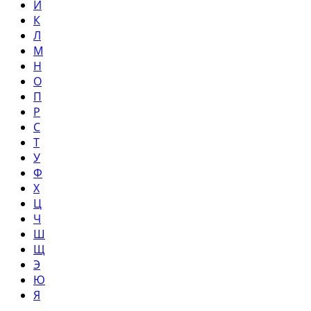
И
К
Л
М
Н
О
П
Р
С
Т
У
Ф
Х
Ц
Ч
Ш
Щ
Э
Ю
Я